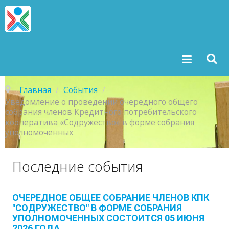
Главная
/
События
/
Уведомление о проведении очередного общего
собрания членов Кредитного потребительского
кооператива «Содружество» в форме собрания
уполномоченных
Последние
события
ОЧЕРЕДНОЕ ОБЩЕЕ СОБРАНИЕ ЧЛЕНОВ КПК
"СОДРУЖЕСТВО" В ФОРМЕ СОБРАНИЯ
УПОЛНОМОЧЕННЫХ СОСТОИТСЯ 05 ИЮНЯ
2026 ГОДА.