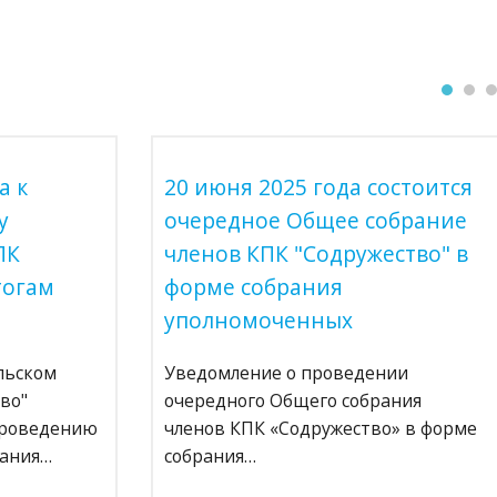
а к
20 июня 2025 года состоится
у
очередное Общее собрание
ПК
членов КПК "Содружество" в
тогам
форме собрания
уполномоченных
льском
Уведомление о проведении
во"
очередного Общего собрания
проведению
членов КПК «Содружество» в форме
рания…
собрания…