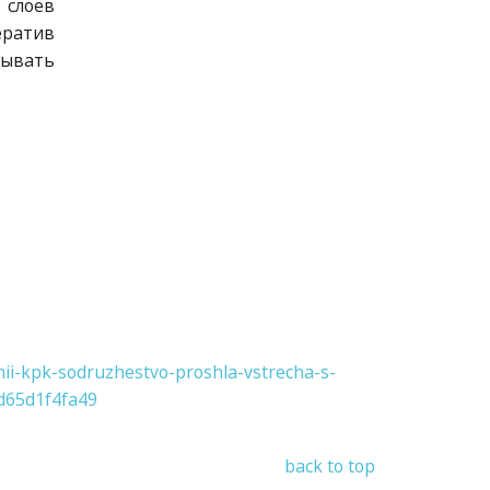
 слоев
ератив
зывать
ii-kpk-sodruzhestvo-proshla-vstrecha-s-
d65d1f4fa49
back to top