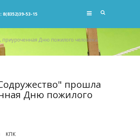
: 8(8352)39-53-15
 приуроченная Дню пожилого человека.
"Содружество" прошла
енная Дню пожилого
и КПК