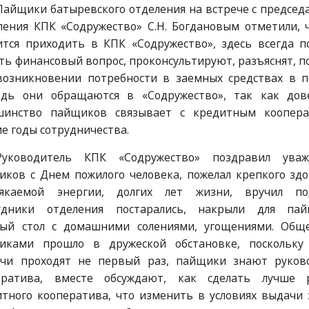
Пайщики батыревского отделения на встрече с председ
ления КПК «Содружество» С.Н. Богдановым отметили, 
ится приходить в КПК «Содружество», здесь всегда п
ь финансовый вопрос, проконсультируют, разъяснят, п
возникновении потребности в заемных средствах в 
едь они обращаются в «Содружество», так как дов
шинство пайщиков связывает с кредитным коопер
е годы сотрудничества.
Руководитель КПК «Содружество» поздравил уваж
ков с Днем пожилого человека, пожелал крепкого здо
сякаемой энергии, долгих лет жизни, вручил по
удники отделения постарались, накрыли для па
ый стол с домашними солениями, угощениями. Общ
иками прошло в дружеской обстановке, поскольку
ечи проходят не первый раз, пайщики знают руков
ератива, вместе обсуждают, как сделать лучше 
тного кооператива, что изменить в условиях выдачи 