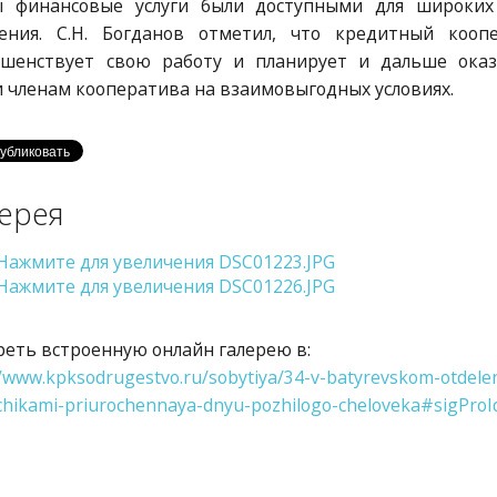
ы финансовые услуги были доступными для широких
ления. С.Н. Богданов отметил, что кредитный кооп
ршенствует свою работу и планирует и дальше ока
и членам кооператива на взаимовыгодных условиях.
ерея
еть встроенную онлайн галерею в:
//www.kpksodrugestvo.ru/sobytiya/34-v-batyrevskom-otdelen
chikami-priurochennaya-dnyu-pozhilogo-cheloveka#sigProI