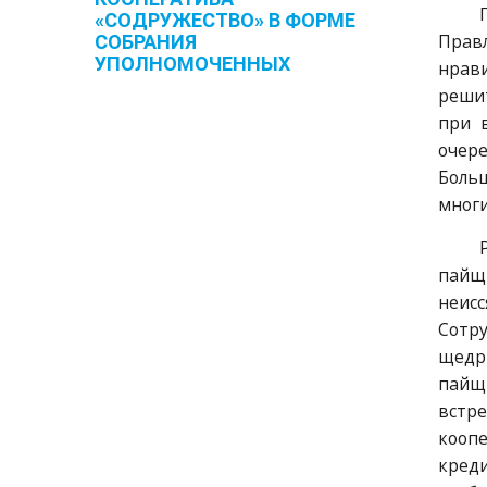
«СОДРУЖЕСТВО» В ФОРМЕ
Прав
СОБРАНИЯ
УПОЛНОМОЧЕННЫХ
нрав
решит
при 
очер
Боль
многи
пайщи
неис
Сотр
щедр
пайщ
встр
кооп
креди