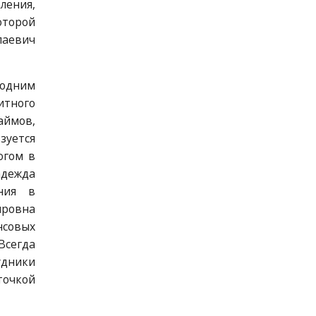
ления,
оторой
лаевич
 одним
итного
аймов,
уется
огом в
адежда
ния в
яровна
нсовых
Всегда
удники
точкой