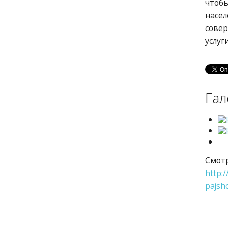
чтоб
насе
сове
услуг
Гал
Смотр
http:
pajsh