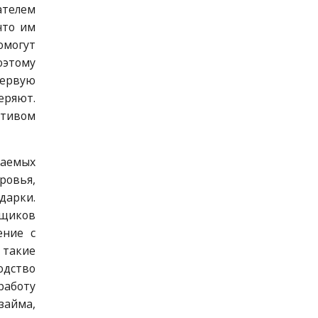
ателем
что им
омогут
оэтому
первую
еряют.
ативом
аемых
ровья,
дарки.
йщиков
ение с
 такие
одство
работу
займа,