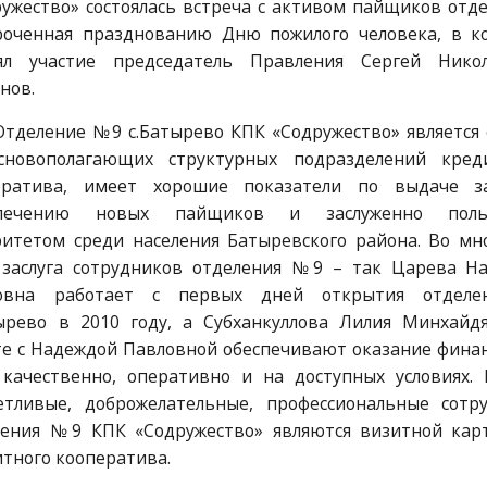
ужество» состоялась встреча с активом пайщиков отде
роченная празднованию Дню пожилого человека, в к
ял участие председатель Правления Сергей Нико
нов.
Отделение №9 с.Батырево КПК «Содружество» является
сновополагающих структурных подразделений кред
ератива, имеет хорошие показатели по выдаче з
лечению новых пайщиков и заслуженно польз
ритетом среди населения Батыревского района. Во мн
 заслуга сотрудников отделения №9 – так Царева Н
овна работает с первых дней открытия отделе
тырево в 2010 году, а Субханкуллова Лилия Минхайд
те с Надеждой Павловной обеспечивают оказание фина
 качественно, оперативно и на доступных условиях. 
етливые, доброжелательные, профессиональные сотр
ления №9 КПК «Содружество» являются визитной кар
тного кооператива.